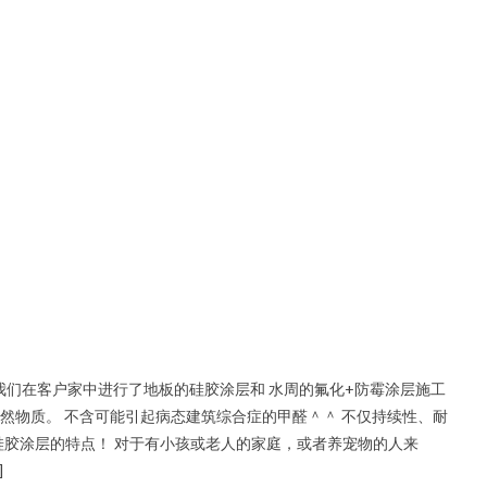
♪ 这次我们在客户家中进行了地板的硅胶涂层和 水周的氟化+防霉涂层施工
然物质。 不含可能引起病态建筑综合症的甲醛＾＾ 不仅持续性、耐
硅胶涂层的特点！ 对于有小孩或老人的家庭，或者养宠物的人来
]