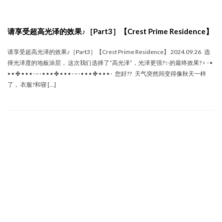
请享受超高光泽的效果♪［Part3］【Crest Prime Residence】
请享受超高光泽的效果♪［Part3］【Crest Prime Residence】 2024.09.26 选
择光泽度的地板涂层， 这次我们选择了“高光泽”，光泽更强?✨的最终效果?‍♀️ · •
• • ✤ • • • · ·· · • • • ✤ • • • · ·· · • • • ✤ • • • · 您好?? 天气突然间变得像秋天一样
了， 衣服?和寝 […]