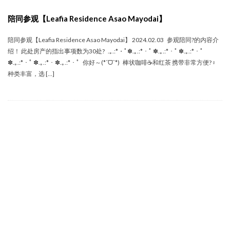
陪同参观【Leafia Residence Asao Mayodai】
陪同参观【Leafia Residence Asao Mayodai】 2024.02.03 参观陪同‍?的内容介
绍！ 此处房产的指出事项数为30处? .｡.:*・ﾟ✽.｡.:*・ﾟ ✽.｡.:*・ﾟ ✽.｡.:*・ﾟ
✽.｡.:*・ﾟ ✽.｡.:*・✽.｡.:*・ﾟ 你好～(*ˊᗜˋ*) 棒状咖啡☕和红茶 携带非常方便?‍♀️
种类丰富，选 […]