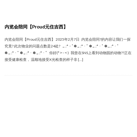
内览会陪同【Proud元住吉西】
内览会陪同【Proud元住吉西】 2025年2月7日 内览会陪同?的内容让我们一探
究竟? 此次物业的问题点数是24处? .｡.:*・ﾟ✽.｡.:*・ﾟ ✽.｡.:*・ﾟ ✽.｡.:*・ﾟ
✽.｡.:*・ﾟ ✽.｡.:*・✽.｡.:*・ﾟ 你好(* ˃ ᵕ ˂ ) 我曾在SNS上看到动物园的动物??正在
接受健康检查， 温顺地接受X光检查的样子非 […]