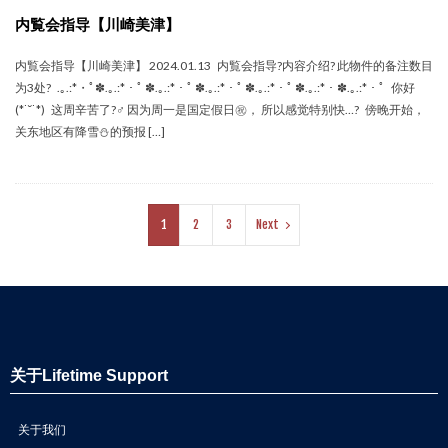
内覧会指导【川崎美津】
内覧会指导【川崎美津】 2024.01.13 内覧会指导?内容介绍? 此物件的备注数目
为3处? .｡.:*・ﾟ✽.｡.:*・ﾟ ✽.｡.:*・ﾟ ✽.｡.:*・ﾟ ✽.｡.:*・ﾟ ✽.｡.:*・✽.｡.:*・ﾟ 你好
(*˙˘˙*) 这周辛苦了?‍♂️ 因为周一是国定假日㊗， 所以感觉特别快…? 傍晚开始，
关东地区有降雪⛄的预报 […]
1
2
3
Next
关于Lifetime Support
关于我们