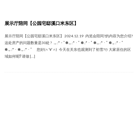
展示厅陪同【公园宅邸溪口米东区】
展示厅陪同【公园宅邸溪口米东区】 2024.12.19 内览会陪同‍?的内容为您介绍?
这处房产的问题数量是30处 ? .｡.:*・ﾟ✽.｡.:*・ﾟ ✽.:*・ﾟ ✽.｡.:*・ﾟ ✽.｡.:*・ﾟ
✽.｡.:*・✽.｡.:*・ﾟ 您好(∩´∀`∩) 今天在关东也观测到了初雪?☃️ 大家居住的区
域如何呢⁉️ 请做 […]