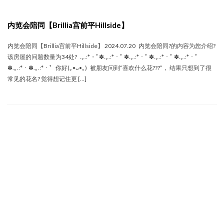
内览会陪同【Brillia宫前平Hillside】
内览会陪同【Brillia宫前平Hillside】 2024.07.20 内览会陪同?的内容为您介绍?
该房屋的问题数量为34处? .｡.:*・ﾟ✽.｡.:*・ﾟ ✽.｡.:*・ﾟ ✽.｡.:*・ﾟ ✽.｡.:*・ﾟ
✽.｡.:*・✽.｡.:*・ﾟ 你好(｡•ᴗ•｡) 被朋友问到“喜欢什么花???”， 结果只想到了很
常见的花名? 觉得想记住更 […]