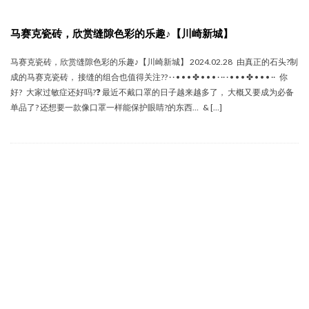
马赛克瓷砖，欣赏缝隙色彩的乐趣♪【川崎新城】
马赛克瓷砖，欣赏缝隙色彩的乐趣♪【川崎新城】 2024.02.28 由真正的石头?制
成的马赛克瓷砖， 接缝的组合也值得关注?? · · • • • ✤ • • • · ·· · • • • ✤ • • • ·· 你
好? 大家过敏症还好吗?❓ 最近不戴口罩的日子越来越多了， 大概又要成为必备
单品了? 还想要一款像口罩一样能保护眼睛?的东西… & […]