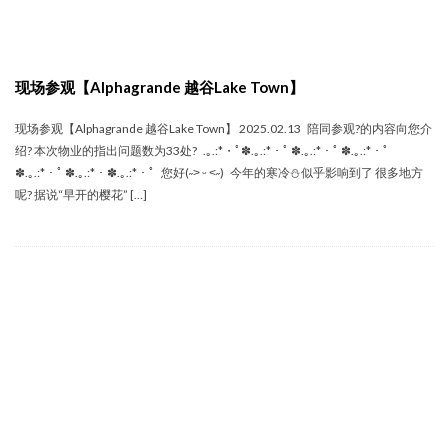
现场参观【Alphagrande 越谷Lake Town】
现场参观【Alphagrande 越谷Lake Town】 2025.02.13 陪同参观‍?的内容向您介
绍? 本次物业的指出问题数为33处? .｡.:*・ﾟ✽.｡.:*・ﾟ ✽.｡.:*・ﾟ ✽.｡.:*・ﾟ
✽.｡.:*・ﾟ ✽.｡.:*・✽.｡.:*・ﾟ 您好(˶˃ ᵕ ˂˶) 今年的寒冷⛄似乎影响到了 很多地方
呢? 据说“早开的樱花” […]