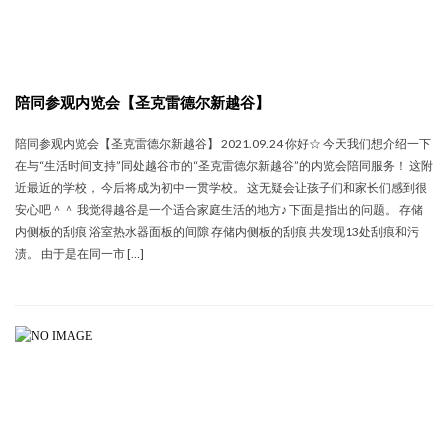
陪同参观内览会【圣克雷德尔新越谷】
陪同参观内览会【圣克雷德尔新越谷】 2021.09.24 你好☆ 今天我们想介绍一下
在与“生活时间支持”同处越谷市的“圣克雷德尔新越谷”的内览会陪同服务！ 这附
近最近的学校， 今后将成为初中一贯学校。 这无疑会让孩子们和家长们感到很
安心吧＾＾ 我觉得越谷是一个适合家庭生活的地方♪ 下面是指出的问题。 存储
内侧板的刮痕 浴室热水器面板的间隙 存储内侧板的刮痕 共发现13处刮痕和污
渍。 由于是在同一市 […]