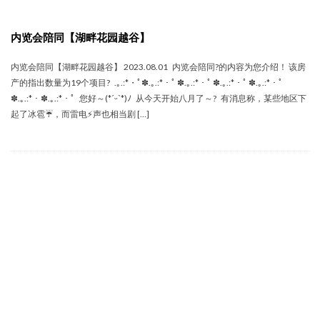
内览会陪同【湖畔花园越谷】
内览会陪同【湖畔花园越谷】 2023.08.01 内览会陪同‍?的内容为您介绍！ 该房
产的指出数量为19个项目? .｡.:*・ﾟ✽.｡.:*・ﾟ ✽.｡.:*・ﾟ ✽.｡.:*・ﾟ ✽.｡.:*・ﾟ
✽.｡.:*・✽.｡.:*・ﾟ 您好～(*ˊᵕˋ*)ﾉ 从今天开始八月了～? 有消息称，某些地区下
起了冰雹☔️，而雷电⚡声也相当剧 […]