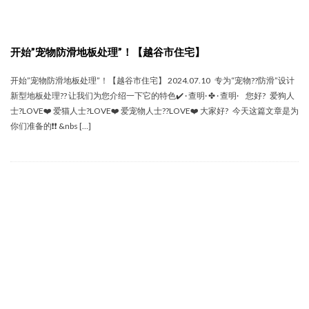
开始”宠物防滑地板处理”！【越谷市住宅】
开始”宠物防滑地板处理”！【越谷市住宅】 2024.07.10 专为“宠物??防滑”设计
新型地板处理?? 让我们为您介绍一下它的特色✔️ · 查明· ✤ · 查明· 您好? 爱狗人
士?LOVE❤️ 爱猫人士?LOVE❤️ 爱宠物人士??LOVE❤️ 大家好? 今天这篇文章是为
你们准备的❗️❗️ &nbs […]