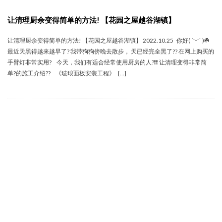
让清理厨余变得简单的方法! 【花园之屋越谷湖镇】
让清理厨余变得简单的方法! 【花园之屋越谷湖镇】 2022.10.25 你好( ´﹀` )☘️
最近天黑得越来越早了? 我带狗狗傍晚去散步， 天已经完全黑了?? 在网上购买的
手臂灯非常实用? 今天，我们有适合经常使用厨房的人?❗❗ 让清理变得非常简
单?的施工介绍?? 《珐琅面板安装工程》 […]