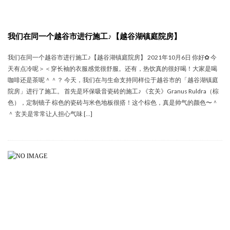
我们在同一个越谷市进行施工♪【越谷湖镇庭院房】
我们在同一个越谷市进行施工♪【越谷湖镇庭院房】 2021年10月6日 你好✿ 今
天有点冷呢＞＜穿长袖的衣服感觉很舒服。还有，热饮真的很好喝！大家是喝
咖啡还是茶呢＾＾？ 今天，我们在与生命支持同样位于越谷市的「越谷湖镇庭
院房」进行了施工。 首先是环保吸音瓷砖的施工♪ 《玄关》Granus Ruldra（棕
色），定制镜子 棕色的瓷砖与米色地板很搭！这个棕色，真是帅气的颜色〜＾
＾ 玄关是常常让人担心气味 […]