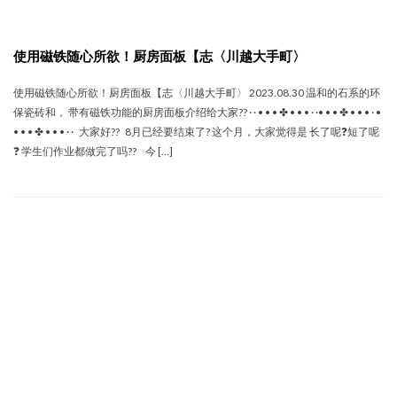
使用磁铁随心所欲！厨房面板【志〈川越大手町〉
使用磁铁随心所欲！厨房面板【志〈川越大手町〉 2023.08.30 温和的石系的环
保瓷砖和， 带有磁铁功能的厨房面板介绍给大家?? · · • • • ✤ • • • · ·• • • ✤ • • • · •
• • • ✤ • • • · · 大家好?? 8月已经要结束了? 这个月，大家觉得是 长了呢❓短了呢
❓ 学生们作业都做完了吗?? 今 […]