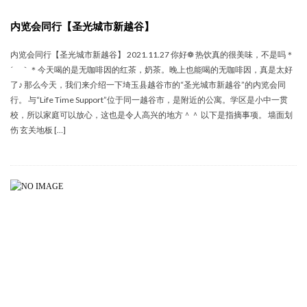
内览会同行【圣光城市新越谷】
内览会同行【圣光城市新越谷】 2021.11.27 你好❁ 热饮真的很美味，不是吗＊
´ ｀＊今天喝的是无咖啡因的红茶，奶茶。晚上也能喝的无咖啡因，真是太好
了♪ 那么今天，我们来介绍一下埼玉县越谷市的“圣光城市新越谷”的内览会同
行。 与“Life Time Support”位于同一越谷市，是附近的公寓。学区是小中一贯
校，所以家庭可以放心，这也是令人高兴的地方＾＾ 以下是指摘事项。 墙面划
伤 玄关地板 […]