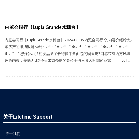
内览会同行【Lupia Grande水穂台】
内览会同行【Lupia Grande水穂台】 2024.08.06 内览会同行‍?的内容介绍给您?
该房产的指摘数是60处? .｡.:*・ﾟ✽.｡.:*・ﾟ ✽.｡.:*・ﾟ ✽.｡.:*・ﾟ ✽.｡.:*・ﾟ ✽.｡.:*・
✽.｡.:*・ﾟ 您好(>ᴗ<)? 初次品尝了长得像牛角面包的鲷鱼烧? 口感带有西方风味，
外脆内香，美味无比? 今天带您领略的是位于埼玉县入间郡的公寓—— 「Lu […]
关于Lifetime Support
关于我们