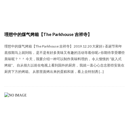
理想中的煤气烤箱【The Parkhouse 吉祥寺】
理想中的煤气烤箱【The Parkhouse 吉祥寺】 2019.12.20 大家好♪ 圣诞节和年
底假期马上就到啦， 是不是有好多美味又有趣的活动等着你呢♪ 你期待享受哪些
美味呢？＾＾ 今天，我要介绍一种可以制作美味料理的， 令人憧憬的 “嵌入式
烤箱”。 自从很久以前在电视上看到国外的厨房， 我就一直心心念念那些安装在
厨房下方的烤箱。 从那里面烤出来的蛋糕和派，看上去特别诱 […]