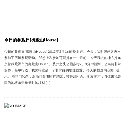
今日的参观日[御殿山House]
今日的参观日[御殿山House] 2013年5月16日 晚上好。 今天，我时隔已久再次
参加了房屋参观活动。 我想上次参加可能是在一个月前。 今天我去的地方是东
京都武藏野市的御殿山House。 从井之头公园步行2、3分钟就到，公寓前非常
安静，是单行道，我觉得这是一个非常好的地理位置。 今天的检查内容如下所
示。 滑动门倾斜：滑动门关闭时有缝隙，锁难以闭合。 地板响声：具体来说是
因为地板承受重量时地板材 […]