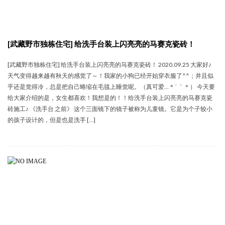
[武藏野市独栋住宅] 给洗手台装上闪亮亮的马赛克瓷砖！
[武藏野市独栋住宅] 给洗手台装上闪亮亮的马赛克瓷砖！ 2020.09.25 大家好♪
天气变得越来越有秋天的感觉了～！我家的小狗已经开始穿衣服了^^；并且似
乎还是觉得冷，总是把自己蜷缩在毛毯上睡觉呢。（真可爱…＊´ ｀＊） 今天要
给大家介绍的是，女生都喜欢！我想是的！！给洗手台装上闪亮亮的马赛克瓷
砖施工♪ 《洗手台 之前》 这个三面镜下的镜子被称为儿童镜。它是为个子较小
的孩子设计的，但是也是洗手 […]