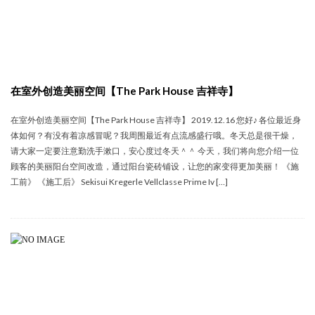
在室外创造美丽空间【The Park House 吉祥寺】
在室外创造美丽空间【The Park House 吉祥寺】 2019.12.16 您好♪ 各位最近身
体如何？有没有着凉感冒呢？我周围最近有点流感盛行哦。冬天总是很干燥，
请大家一定要注意勤洗手漱口，安心度过冬天＾＾ 今天，我们将向您介绍一位
顾客的美丽阳台空间改造，通过阳台瓷砖铺设，让您的家变得更加美丽！ 《施
工前》 《施工后》 Sekisui Kregerle Vellclasse Prime Iv […]