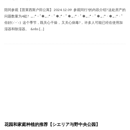
陪同参观【普莱西斯户田公寓】 2024.12.09 参观同行‍?的内容介绍? 这处房产的
问题数量为4处? .｡.:*・ﾟ✽.｡.:*・ﾟ ✽.:*・ﾟ ✽.｡.:*・ﾟ ✽.｡.:*・ﾟ ✽.｡.:*・✽.｡.:*・ﾟ
你好( ˶˙ᵕ˙˶ ) 这个季节，既关心干燥， 又关心病毒?， 许多人可能已经在使用加
湿器和除湿器。 &nbs […]
花园和家庭种植的推荐【シエリア与野中央公园】