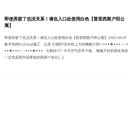
即使弄脏了也没关系！请在入口处使用白色【普里西斯户田公
寓】
即使弄脏了也没关系！请在入口处使用白色【普里西斯户田公寓】 2025.03.07
象牙色的EcoCarat施工，以及 方便的?洗衣机上方的搁板介绍? · • • • ✤ • • • · ·· · •
• • ✤ • • • · ·· · • • • ✤ • • • · 大家好⛅️? 今天空气非常干燥。 喉咙不好的朋友很多
一定也是因为湿度低的原因?? 各位 […]