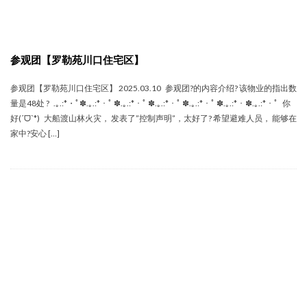
参观团【罗勒苑川口住宅区】
参观团【罗勒苑川口住宅区】 2025.03.10 参观团‍?的内容介绍? 该物业的指出数
量是48处 ? .｡.:*・ﾟ✽.｡.:*・ﾟ ✽.｡.:*・ﾟ ✽.｡.:*・ﾟ ✽.｡.:*・ﾟ ✽.｡.:*・✽.｡.:*・ﾟ 你
好(ˊᗜˋ*) 大船渡山林火灾， 发表了”控制声明”，太好了? 希望避难人员， 能够在
家中?安心 […]