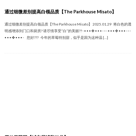
通过细微差别提高白领品质【The Parkhouse Misato】
通过细微差别提高白领品质【The Parkhouse Misato】 2025.01.29 将白色的透
明感增添到门口和厨房? 请尽情享受”白”的美丽?? · • • • ✤ • • • · ·· · • • • ✤ • • • · ·· ·
• • • ✤ • • • · 您好??? 今年的草莓特别甜，似乎是因为这种温 […]