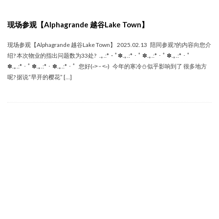
现场参观【Alphagrande 越谷Lake Town】
现场参观【Alphagrande 越谷Lake Town】 2025.02.13 陪同参观‍?的内容向您介
绍? 本次物业的指出问题数为33处? .｡.:*・ﾟ✽.｡.:*・ﾟ ✽.｡.:*・ﾟ ✽.｡.:*・ﾟ
✽.｡.:*・ﾟ ✽.｡.:*・✽.｡.:*・ﾟ 您好(˶˃ ᵕ ˂˶) 今年的寒冷⛄似乎影响到了 很多地方
呢? 据说“早开的樱花” […]