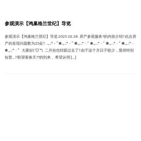
参观演示【鸿巢格兰世纪】导览
参观演示【鸿巢格兰世纪】导览 2025.02.28 房产参观服务‍?的内容介绍? 此次房
产的发现问题数为25处? .｡.:*・ﾟ✽.｡.:*・ﾟ ✽.｡.:*・ﾟ ✽.｡.:*・ﾟ ✽.｡.:*・ﾟ ✽.｡.:*・
✽.｡.:*・ﾟ 大家好(ˊᗜˋ*) 二月份也转眼过去了? 由于这个月日子较少，显得特别
短暂…? 盼望着春天??的到来， 希望从明 […]