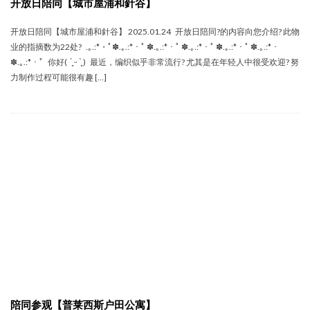
开放日陪同【城市屋浦和針谷】
开放日陪同【城市屋浦和針谷】 2025.01.24 开放日陪同‍?的内容向您介绍? 此物
业的指摘数为22处? .｡.:*・ﾟ✽.｡.:*・ﾟ ✽.｡.:*・ﾟ ✽.｡.:*・ﾟ ✽.｡.:*・ﾟ ✽.｡.:*・
✽.｡.:*・ﾟ 你好( ´͈ ᵕ `͈ ) 最近，编织似乎非常流行? 尤其是在年轻人中很受欢迎? 努
力制作过程可能很有趣 […]
陪同参观【普莱西斯户田公寓】