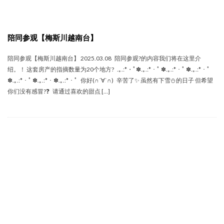
陪同参观【梅斯川越南台】
陪同参观【梅斯川越南台】 2025.03.08 陪同参观‍?的内容我们将在这里介
绍。！ 这套房产的指摘数量为20个地方? .｡.:*・ﾟ✽.｡.:*・ﾟ ✽.｡.:*・ﾟ ✽.｡.:*・ﾟ
✽.｡.:*・ﾟ ✽.｡.:*・✽.｡.:*・ﾟ 你好(∩´∀`∩) 辛苦了✨ 虽然有下雪⛄的日子 但希望
你们没有感冒?❓ 请通过喜欢的甜点 […]