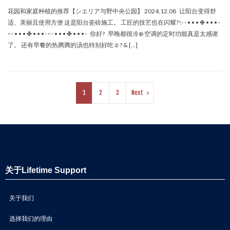
花园和家庭种植的推荐【シエリア与野中央公园】 2024.12.08 让阳台变得舒
适、美丽且使用方便 这是阳台瓷砖施工。 工匠的技艺也在闪耀?✨ · • • • ✤ • • • ·
·· · • • • ✤ • • • · ·· · • • • ✤ • • • · 你好? 早晚都很冷❄️ 空调的定时功能真是太感谢
了。 还有早餐的热腾腾的汤也特别好吃☺️? & […]
1
2
3
Next
关于Lifetime Support
关于我们
选择我们的理由