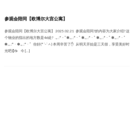
参观会陪同【欧博尔大宫公寓】
参观会陪同【欧博尔大宫公寓】 2025.02.21 参观会陪同‍?的内容为大家介绍? 这
个物业的指出的地方数是46处? .｡.:*・ﾟ✽.｡.:*・ﾟ ✽.｡.:*・ﾟ ✽.｡.:*・ﾟ ✽.｡.:*・ﾟ
✽.｡.:*・✽.｡.:*・ﾟ 你好(* ˊᵕˋㅅ) 本周辛苦了✋ 从明天开始是三天假，享受美好时
光吧⌚☕ 今 […]