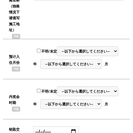
寓名称
（独栋
情况下
请填写
施工地
址）
可选
不明/未定
预计入
住月份
年
月
可选
不明/未定
内览会
时期
年
月
可选
钥匙交