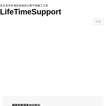
东京及关东地区各地的公寓可选施工工程
LifeTimeSupport
各种咨询
验房陪同
感谢您希望参加内览会。