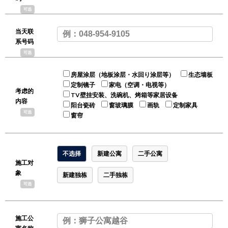
可选
当天联
系号码
可选
房屋涂层（地板涂层・水回り涂层等）
生态墙板
定制镜子
家电（空调・电视等）
考虑的
TV壁挂安装、洗碗机、烤箱等家居设备
内容
阳台瓷砖
窗玻璃膜
画轨
定制家具
可选
窗帘
不选择
新建公寓
二手公寓
施工对
象
新建独栋
二手独栋
可选
施工公