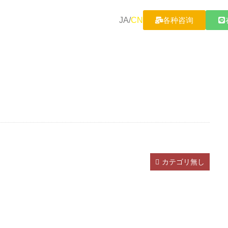
JA
/
CN
各种咨询
カテゴリ無し