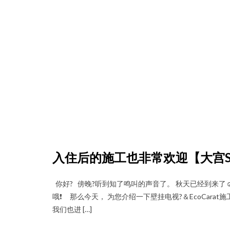
入住后的施工也非常欢迎【大宫Sky & 
你好? 傍晚?听到知了鸣叫的声音了。 秋天已经到来了☺
哦❗️ 那么今天， 为您介绍一下壁挂电视?＆EcoCara
我们也进 […]