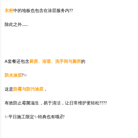
衣柜
中的地板也包含在涂层服务内??
除此之外……
A套餐还包含
厨房、浴室、洗手间与厕所
的
防水涂层
?✨
这是
防霉与防污涂层
，
有效防止霉菌滋生，易于清洁，让日常维护更轻松????
✨平日施工限定✨特典也有哦✌️?