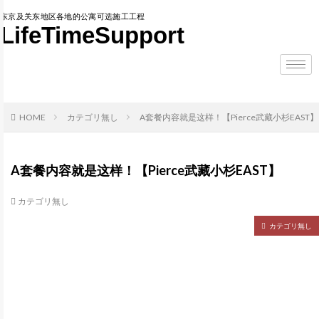
东京及关东地区各地的公寓可选施工工程
LifeTimeSupport
HOME
カテゴリ無し
A套餐内容就是这样！【Pierce武藏小杉EAST】
A套餐内容就是这样！【Pierce武藏小杉EAST】
カテゴリ無し
カテゴリ無し