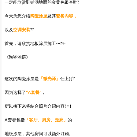
一定能欣赏到铺满地面的金黄色银杏叶?
今天为您介绍
陶瓷涂层
及其
套餐内容，
以及
空调安装
??
首先，请欣赏地板涂层施工〜?✨
《陶瓷涂层》
这次的陶瓷涂层是
「微光泽」
仕上げ?
因为选择了
“A套餐”
，
所以接下来将结合照片介绍内容?‍♀️❗
A套餐包括
「客厅、厨房、走廊」
的
地板涂层，其他房间可以额外订购。