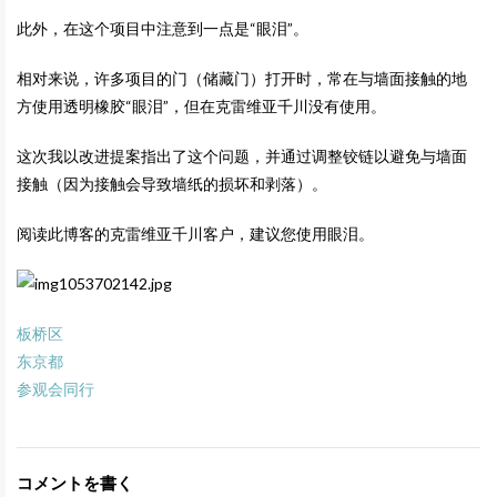
此外，在这个项目中注意到一点是“眼泪”。
相对来说，许多项目的门（储藏门）打开时，常在与墙面接触的地
方使用透明橡胶“眼泪”，但在克雷维亚千川没有使用。
这次我以改进提案指出了这个问题，并通过调整铰链以避免与墙面
接触（因为接触会导致墙纸的损坏和剥落）。
阅读此博客的克雷维亚千川客户，建议您使用眼泪。
板桥区
东京都
参观会同行
コメントを書く