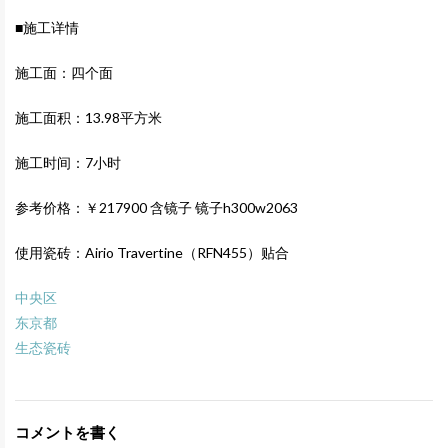
■施工详情
施工面：四个面
施工面积：13.98平方米
施工时间：7小时
参考价格：￥217900 含镜子 镜子h300w2063
使用瓷砖：Airio Travertine（RFN455）贴合
中央区
东京都
生态瓷砖
コメントを書く