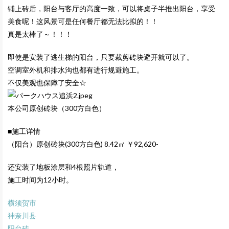
铺上砖后，阳台与客厅的高度一致，可以将桌子半推出阳台，享受
美食呢！这风景可是任何餐厅都无法比拟的！！
真是太棒了～！！！
即使是安装了逃生梯的阳台，只要裁剪砖块避开就可以了。
空调室外机和排水沟也都有进行规避施工。
不仅美观也保障了安全☆
本公司原创砖块（300方白色）
■施工详情
（阳台）原创砖块(300方白色) 8.42㎡ ￥92,620-
还安装了地板涂层和4根照片轨道，
施工时间为12小时。
横须贺市
神奈川县
阳台砖