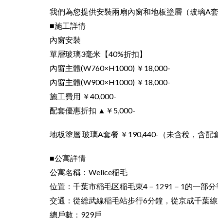
我們為您提供安裝兩扇內窗和地板塗層（玻璃A
■施工詳情
內窗安裝
單層玻璃3毫米【40%折扣】
內窗主體(W760×H1000) ￥18,000-
內窗主體(W900×H1000) ￥18,000-
施工費用 ￥40,000-
配套優惠折扣 ▲￥5,000-
地板塗層 玻璃A套餐 ￥190,440-（未含稅，含
■公寓詳情
公寓名稱：Welice稲毛
位置：千葉市稲毛区稲毛東4－1291－1的一部分
交通：從総武線稲毛站步行6分鐘，從京成千葉線
總戶數：929戶