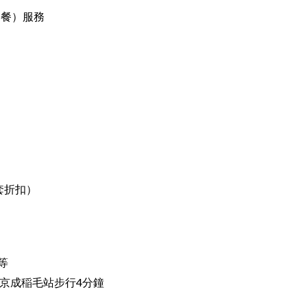
套餐）服務
配套折扣）
等
京成稲毛站步行4分鐘