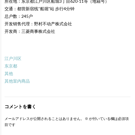
所在地：
东京都江户川区船堀3丁目620-11等（地籍号）
交通：都营新宿线“船堀”站 步行4分钟
总户数：245户
开发销售代理：野村不动产株式会社
开发商：三菱商事株式会社
江户川区
东京都
其他
其他室内商品
コメントを書く
メールアドレスが公開されることはありません。
※
が付いている欄は必須項
目です