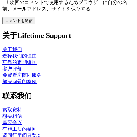
次回のコメントで使用するためブラウザーに自分の名
前、メールアドレス、サイトを保存する。
关于Lifetime Support
关于我们
选择我们的理由
可靠的定期维护
客户评价
免费看房陪同服务
解决问题的案例
联系我们
索取资料
想要粗估
需要会议
有施工后的疑问
请同行房间展览会