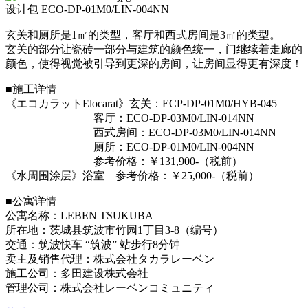
设计包 ECO-DP-01M0/LIN-004NN
玄关和厕所是1㎡的类型，客厅和西式房间是3㎡的类型。
玄关的部分让瓷砖一部分与建筑的颜色统一，门继续着走廊的
颜色，使得视觉被引导到更深的房间，让房间显得更有深度！
■施工详情
《エコカラットElocarat》玄关：ECP-DP-01M0/HYB-045
客厅：ECO-DP-03M0/LIN-014NN
西式房间：ECO-DP-03M0/LIN-014NN
厕所：ECO-DP-01M0/LIN-004NN
参考价格：￥131,900-（税前）
《水周围涂层》浴室 参考价格：￥25,000-（税前）
■公寓详情
公寓名称：LEBEN TSUKUBA
所在地：茨城县筑波市竹园1丁目3-8（编号）
交通：筑波快车 “筑波” 站步行8分钟
卖主及销售代理：株式会社タカラレーベン
施工公司：多田建设株式会社
管理公司：株式会社レーベンコミュニティ