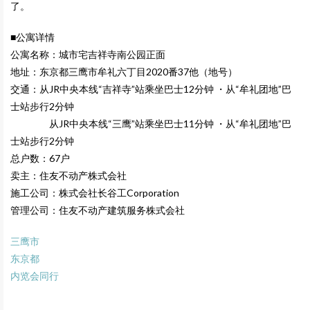
了。
■公寓详情
公寓名称：城市宅吉祥寺南公园正面
地址：东京都三鹰市牟礼六丁目2020番37他（地号）
交通：从JR中央本线“吉祥寺”站乘坐巴士12分钟 ・从“牟礼团地”巴
士站步行2分钟
从JR中央本线“三鹰”站乘坐巴士11分钟 ・从“牟礼团地”巴
士站步行2分钟
总户数：67户
卖主：住友不动产株式会社
施工公司：株式会社长谷工Corporation
管理公司：住友不动产建筑服务株式会社
三鹰市
东京都
内览会同行