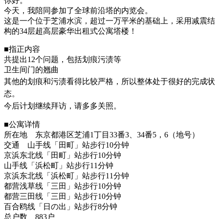
你好。
今天，我陪同参加了全球前沿塔的内览会。
这是一个位于芝浦水滨，超过一万平米的基础上，采用减震结
构的34层超高层豪华出租式公寓塔楼！
■指正内容
共提出12个问题，包括划痕污渍等
卫生间门的翘曲
其他的划痕和污渍看得比较严格，所以整体处于很好的完成状
态。
今后计划继续拜访，请多多关照。
■公寓详情
所在地
东京都港区芝浦1丁目33番3、34番5，6（地号）
交通
山手线「田町」站步行10分钟
京浜东北线「田町」站步行10分钟
山手线「浜松町」站步行11分钟
京浜东北线「浜松町」站步行11分钟
都营浅草线「三田」站步行10分钟
都营三田线「三田」站步行10分钟
百合鸥线「日の出」站步行8分钟
总户数 883户