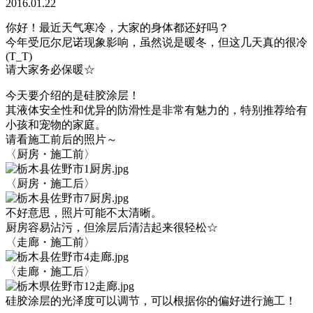
2016.01.22
你好！最近天气寒冷，大家的身体都还好吗？
今年受厄尔尼诺现象影响，虽然说是暖冬，但这几天真的很冷
(T_T)
请大家务必保暖☆
今天要介绍的是硅胶涂层！
其液体安全性和优异的防滑性是非常有魅力的，特别推荐给有
小孩和宠物的家庭。
请看施工前后的照片～
〈厨房・施工前〉
〈厨房・施工后〉
不好意思，照片可能不太清晰。
厨房容易沾污，但涂层后清洁起来很轻松☆
〈走廊・施工前〉
〈走廊・施工后〉
硅胶涂层的光泽度可以调节，可以根据你的偏好进行施工！