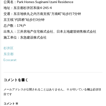
公寓名：Park Homes Suginami Izumi Residence
地址：东京都杉并区和泉4-245-4
交通：东京地铁丸之内方南支线“方南町”站步行7分钟
京王线“代田桥”站步行3分钟
总户数：174户
出售人：
三井房地产住宅株式会社、日本土地建筑销售株式会社
施工单位：
东急建设株式会社
杉并区
东京都
Ecocarat
コメントを書く
メールアドレスが公開されることはありません。
※
が付いている欄は必須項
目です
コメント
※