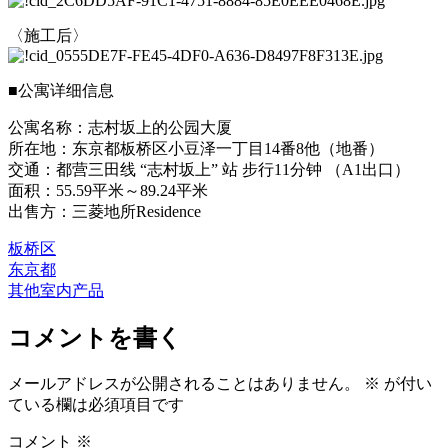
〈施工后〉
■公寓详细信息
公寓名称：志村坂上的公园大厦
所在地：东京都板桥区小豆泽一丁目14番8他（地番）
交通：都营三田线 “志村坂上” 站 步行11分钟 （A1出口）
面积：55.59平米～89.24平米
出售方：三菱地所Residence
板桥区
东京都
其他室内产品
コメントを書く
メールアドレスが公開されることはありません。
※
が付い
ている欄は必須項目です
コメント
※