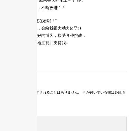
是不是想到了“哦，原来是这样施工的！”呢。
今后我想加上音乐，不断改进＾＾
听到客户说“我一直在看哦！”
或者一些支持的话，会给我很大动力(≧▽≦)
今后希望能做出更好的博客，接受各种挑战，
希望大家可以温暖地注视并支持我♪
环保墙材
コメントを書く
メールアドレスが公開されることはありません。
※
が付いている欄は必須項
目です
コメント
※