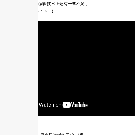
因为刚开始尝试，编辑技术上还有一些不足，
请大家多多包涵ｆ(＾＾；)
您觉得怎么样～？