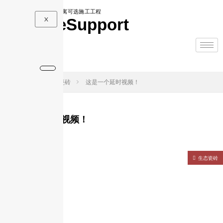
东京及关东地区各地的公寓可选施工工程
LifeTimeSupport
X
HOME
生态瓷砖
这是一个延时视频！
这是一个延时视频！
生态瓷砖
生态瓷砖