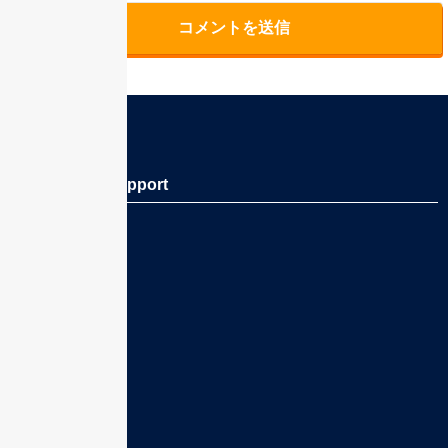
关于Lifetime Support
关于我们
选择我们的理由
可靠的定期维护
客户评价
免费看房陪同服务
解决问题的案例