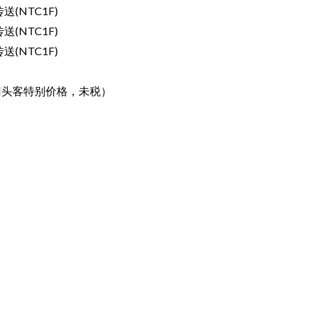
1F)
1F)
1F)
客特别价格，未税）