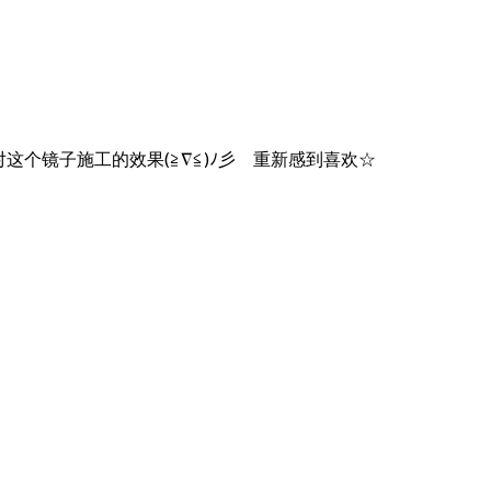
个镜子施工的效果(≧∇≦)ﾉ彡 重新感到喜欢☆