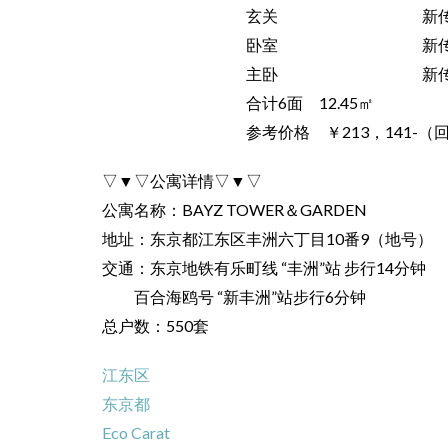
玄关 新传送(NTC
卧室 新传送(NTC
主卧 新传送(NTC
合计6面 12.45㎡
参考价格 ￥213，141-（回头
▽▼▽公寓详情▽▼▽
公寓名称：BAYZ TOWER＆GARDEN
地址：东京都江东区丰洲六丁目10番9（地号）
交通：东京地铁有乐町线 “丰洲”站 步行14分钟
百合海鸥号 “新丰洲”站步行6分钟
总户数：550套
江东区
东京都
Eco Carat