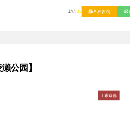
JA
/
CN
各种咨询
东绫濑公园】
东京都