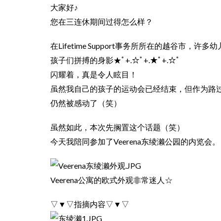
大家好♪
您在三连休期间过得怎么样？
在Lifetime Support事务所所在的越谷市，
孩子们拼搏的身影★ﾟ+.☆ﾟ+.★ﾟ+.☆ﾟ
闪耀着，真是令人眩目！
虽然我自己的孩子的运动会已经结束，但作为路
仍然被感动了（笑）
虽然如此，本次先搁置这个话题（笑）
今天我陪同参加了Veerena东绫濑公园的内览会。
Veerena公寓的欧式外观非常迷人☆
▽▼▽指摘内容▽▼▽