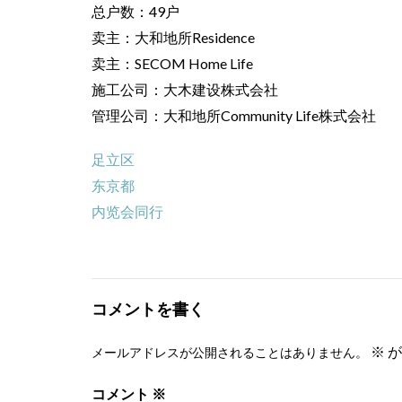
总户数：49户
卖主：大和地所Residence
卖主：SECOM Home Life
施工公司：大木建设株式会社
管理公司：大和地所Community Life株式会社
足立区
东京都
内览会同行
コメントを書く
※
が
メールアドレスが公開されることはありません。
コメント
※