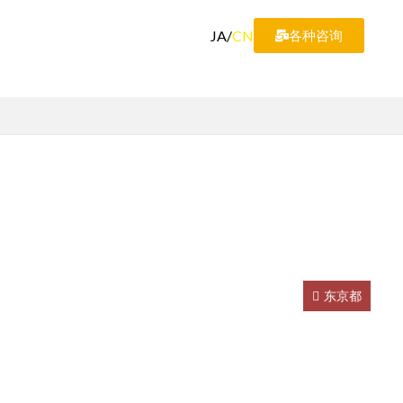
JA
/
CN
各种咨询
】
东京都