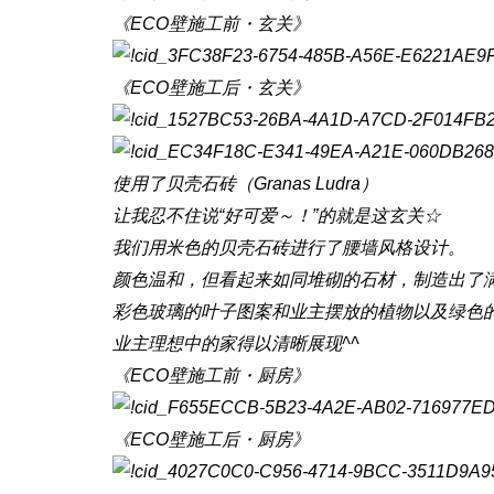
《ECO壁施工前・玄关》
《ECO壁施工后・玄关》
使用了贝壳石砖（Granas Ludra）
让我忍不住说“好可爱～！”的就是这玄关☆
我们用米色的贝壳石砖进行了腰墙风格设计。
颜色温和，但看起来如同堆砌的石材，制造出了满
彩色玻璃的叶子图案和业主摆放的植物以及绿色
业主理想中的家得以清晰展现^^
《ECO壁施工前・厨房》
《ECO壁施工后・厨房》