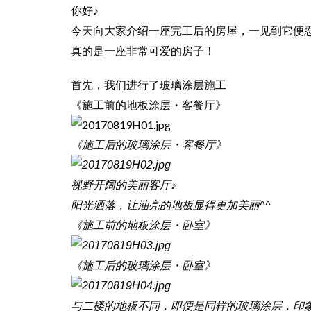
你好♪
今天向大家介绍一座完工后的房屋，一见到它便忍
真的是一座非常可爱的房子！
首先，我们进行了玻璃涂层施工
《施工前的地板涂层・客餐厅》
《施工后的玻璃涂层・客餐厅》
视野开阔的美丽客厅♪
阳光洒落，让油亮的地板显得更加美丽^^
《施工前的地板涂层・卧室》
《施工后的玻璃涂层・卧室》
与二楼的地板不同，即便是同样的玻璃涂层，印象