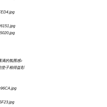
满的氛围感♪
的垫子相得益彰