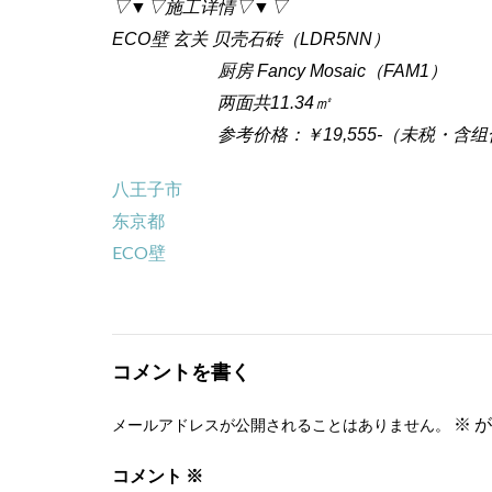
▽▼▽施工详情▽▼▽
ECO壁 玄关 贝壳石砖（LDR5NN）
厨房 Fancy Mosaic（FAM1）
两面共11.34㎡
参考价格：￥19,555-（未
八王子市
东京都
ECO壁
コメントを書く
※
が
メールアドレスが公開されることはありません。
コメント
※