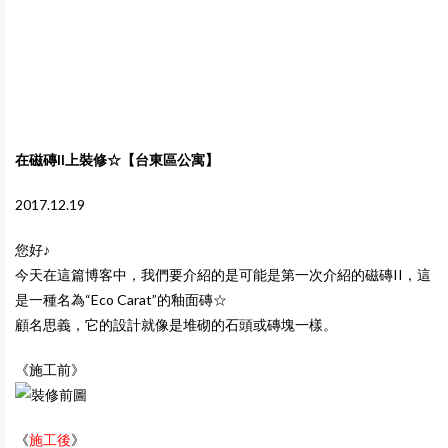
在磁磚II上裝修☆【台東區公寓】
2017.12.19
您好♪
今天在這篇博客中，我們要介紹的是可能是第一次介紹的磁磚II，這
是一種名為“Eco Carat”的釉面磚☆
顧名思義，它的設計就像是堆砌的石頭或磚塊一樣。
《施工前》
《
施工後
》