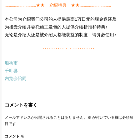
…………………………★★ 介绍特典 ★★…………………………
本公司为介绍我们公司的人提供最高1万日元的现金返还及
为接受介绍并委托施工发包的人提供介绍折扣和特典♪
无论是介绍人还是被介绍人都能获益的制度，请务必使用♪
………………………………‥‥‥‥‥・・‥‥‥‥‥……………………………
船桥市
千叶县
内览会陪同
コメントを書く
メールアドレスが公開されることはありません。
※
が付いている欄は必須項
目です
コメント
※