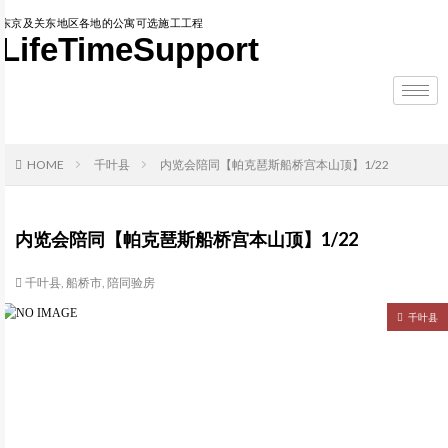
东京及关东地区各地的公寓可选施工工程
LifeTimeSupport
HOME
千叶县
内览会陪同【帕克琶斯船桥宫本山顶】1/22
内览会陪同【帕克琶斯船桥宫本山顶】1/22
千叶县
,
船桥市
,
陪同验房
千叶县