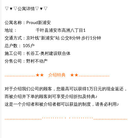
▽▼▽公寓详情▽▼▽
公寓名称：Proud新浦安
地址：
千叶县浦安市高洲八丁目1
交通方式：京叶线“新浦安”站 公交8分钟 步行1分钟
总户数：
105户
施工公司：长谷工·奥村建设联合体
分售公司：野村不动产
…………………………★★ 介绍特典 ★★…………………………
对于介绍我们公司的顾客，您最高可以获得1万日元的现金返还，
而被介绍并下单的顾客则可享受介绍折扣及特典♪
这是一个介绍者和被介绍者都可以获益的制度，请务必利用♪
………………………………‥‥‥‥‥・・‥‥‥‥‥……………………………