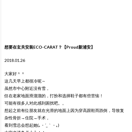
想要在玄关安装ECO-CARAT？【Proud新浦安】
2018.01.26
大家好＾＾
这几天早上都很冷呢～
虽然市中心附近没有雪，
但在老家地面滑溜溜的，打扮和选择鞋子都有些苦恼！
可能有很多人对此感到困扰吧。。
想起之前有位朋友就在光滑的地面上因为穿高跟鞋而跌倒，导致复
杂性骨折→住院→手术，
看到雪总会想起她(｡・´_｀・｡)