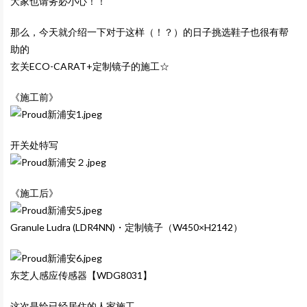
大家也请务必小心！！
那么，今天就介绍一下对于这样（！？）的日子挑选鞋子也很有帮
助的
玄关ECO-CARAT+定制镜子的施工☆
《施工前》
开关处特写
《施工后》
Granule Ludra (LDR4NN)・定制镜子（W450×H2142）
东芝人感应传感器【WDG8031】
这次是给已经居住的人家施工。