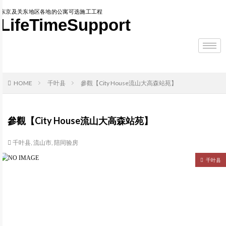
东京及关东地区各地的公寓可选施工工程
LifeTimeSupport
HOME
千叶县
參觀【City House流山大高森站苑】
參觀【City House流山大高森站苑】
千叶县
,
流山市
,
陪同验房
千叶县