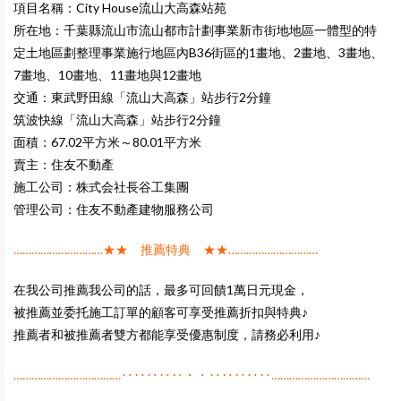
項目名稱：City House流山大高森站苑
所在地：千葉縣流山市流山都市計劃事業新市街地地區一體型的特
定土地區劃整理事業施行地區內B36街區的1畫地、2畫地、3畫地、
7畫地、10畫地、11畫地與12畫地
交通：東武野田線「流山大高森」站步行2分鐘
筑波快線「流山大高森」站步行2分鐘
面積：67.02平方米～80.01平方米
賣主：住友不動產
施工公司：株式会社長谷工集團
管理公司：住友不動產建物服務公司
…………………………★★ 推薦特典 ★★…………………………
在我公司推薦我公司的話，最多可回饋1萬日元現金，
被推薦並委托施工訂單的顧客可享受推薦折扣與特典♪
推薦者和被推薦者雙方都能享受優惠制度，請務必利用♪
………………………………‥‥‥‥‥・・‥‥‥‥‥……………………………