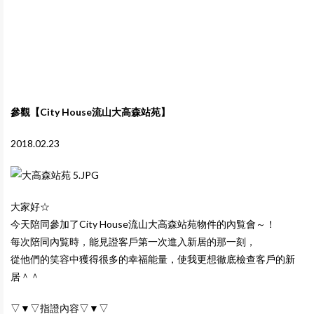
參觀【City House流山大高森站苑】
2018.02.23
大家好☆
今天陪同參加了City House流山大高森站苑物件的內覧會～！
每次陪同內覧時，能見證客戶第一次進入新居的那一刻，
從他們的笑容中獲得很多的幸福能量，使我更想徹底檢查客戶的新
居＾＾
▽▼▽指證內容▽▼▽