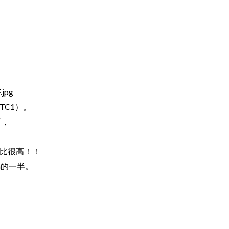
TC1）。
丽，
价比很高！！
ra的一半。