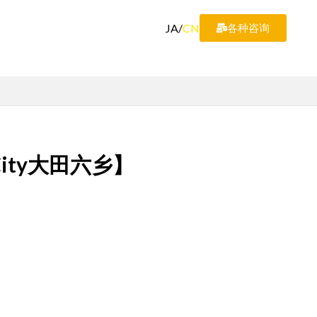
JA
/
CN
各种咨询
City大田六乡】