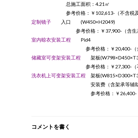
总施工面积：4.21㎡
参考价格：￥102,613-（不含税及
定制镜子
入口 (W450×H2049)
参考价格：￥37,900-（含生态
室内晾衣安装工程
Pid4
参考价格：￥20,400-（含施
储藏室可变架安装工程
架板(W798×D450×T
参考价格：￥27,300-（不含
洗衣机上可变架安装工程
架板(W815×D300×T3
安装费（含架承等辅助材
参考价格：￥26,400-（不
コメントを書く