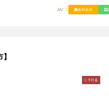
JA
/
CN
各种咨询
市】
千叶县