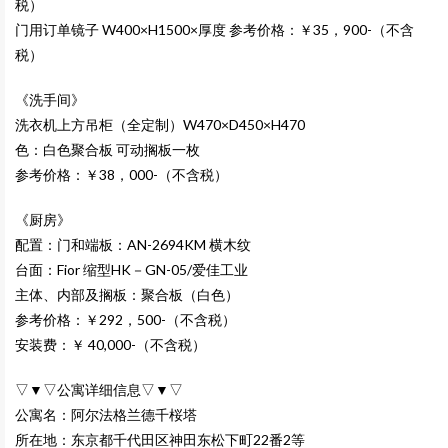
税）
门用订单镜子
W400
×H1500×厚度 参考价格：￥35，900-（不含
税）
《洗手间》
洗衣机上方吊柜（全定制）
W470
×D450×H470
色：白色聚合板 可动搁板一枚
参考价格：￥38，000-（不含税）
《厨房》
配置：门和端板：AN-2694KM 横木纹
台面：Fior 缩型HK－GN-05/爱佳工业
主体、内部及搁板：聚合板（白色）
参考价格：￥292，500-（不含税）
安装费：￥ 40,000-（不含税）
▽▼▽公寓详细信息▽▼▽
公寓名：阿尔法格兰德千桜塔
所在地：东京都千代田区神田东松下町22番2等