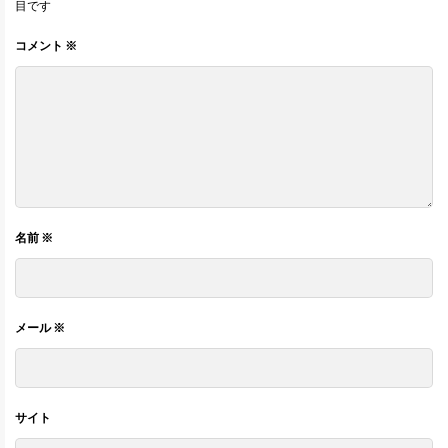
目です
コメント
※
名前
※
メール
※
サイト