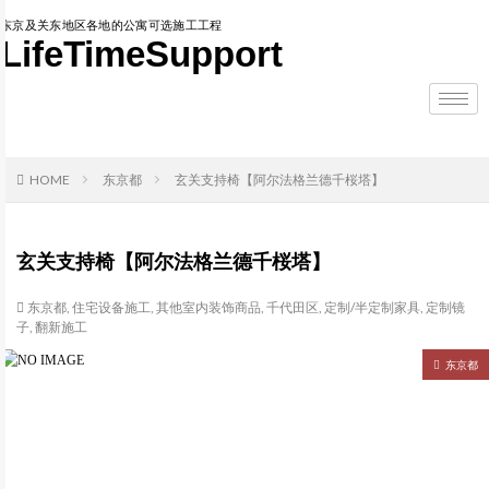
东京及关东地区各地的公寓可选施工工程
LifeTimeSupport
HOME
东京都
玄关支持椅【阿尔法格兰德千桜塔】
玄关支持椅【阿尔法格兰德千桜塔】
东京都
,
住宅设备施工
,
其他室内装饰商品
,
千代田区
,
定制/半定制家具
,
定制镜
子
,
翻新施工
东京都