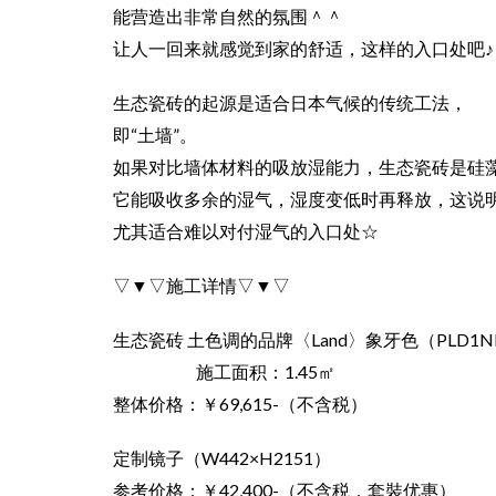
能营造出非常自然的氛围＾＾
让人一回来就感觉到家的舒适，这样的⼊⼝处吧♪
生态瓷砖的起源是适合日本气候的传统工法，
即“土墙”。
如果对比墙体材料的吸放湿能力，生态瓷砖是硅藻
它能吸收多余的湿气，湿度变低时再释放，这说
尤其适合难以对付湿气的⼊⼝处☆
▽▼▽施工详情▽▼▽
生态瓷砖 土色调的品牌〈Land〉象牙色（PLD1
施工面积：1.45㎡
整体价格：￥69,615-（不含税）
定制镜子（W442×H2151）
参考价格：￥42,400-（不含税，套裝优惠）