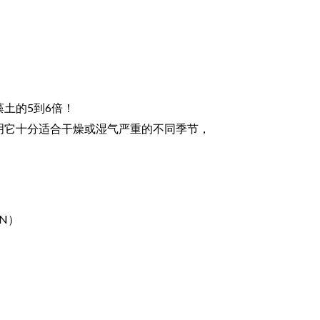
土的5到6倍！
明它十分适合干燥或湿气严重的不同季节，
NN）