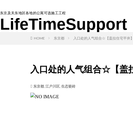
东京及关东地区各地的公寓可选施工工程
LifeTimeSupport
HOME
东京都
⼊⼝处的人气组合☆【盖拉住宅平井
⼊⼝处的人气组合☆【盖
东京都
,
江户川区
,
生态瓷砖