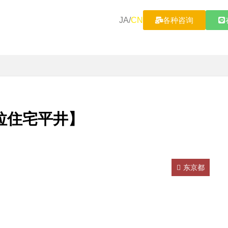
JA
/
CN
各种咨询
】
拉住宅平井】
东京都