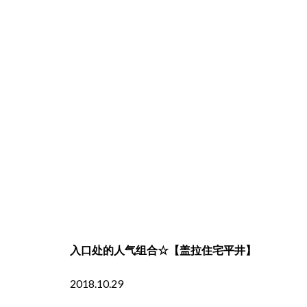
⼊⼝处的人气组合☆【盖拉住宅平井】
2018.10.29