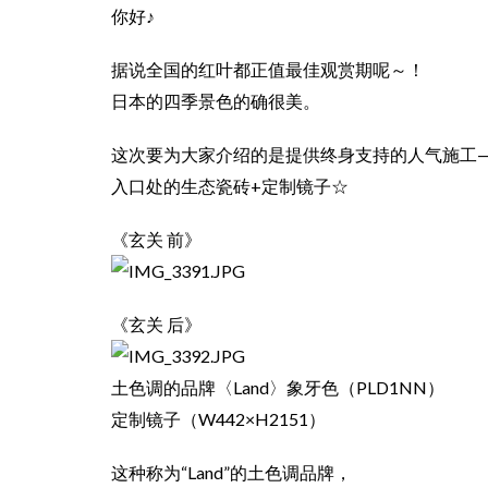
你好♪
据说全国的红叶都正值最佳观赏期呢～！
日本的四季景色的确很美。
这次要为大家介绍的是提供终身支持的人气施工
⼊⼝处的生态瓷砖+定制镜子☆
《玄关 前》
《玄关 后》
⼟色调的品牌〈Land〉象牙色（PLD1NN）
定制镜子（W442×H2151）
这种称为“Land”的⼟色调品牌，