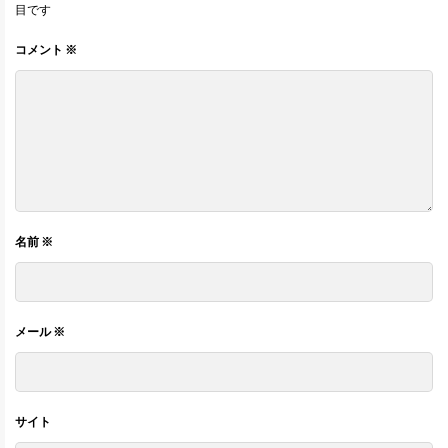
目です
コメント
※
名前
※
メール
※
サイト