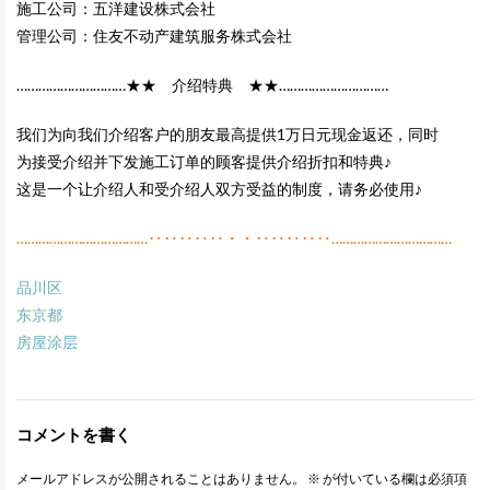
施工公司：五洋建设株式会社
管理公司：住友不动产建筑服务株式会社
…………………………★★ 介绍特典 ★★…………………………
我们为向我们介绍客户的朋友最高提供1万日元现金返还，同时
为接受介绍并下发施工订单的顾客提供介绍折扣和特典♪
这是一个让介绍人和受介绍人双方受益的制度，请务必使用♪
………………………………‥‥‥‥‥・・‥‥‥‥‥……………………………
品川区
东京都
房屋涂层
コメントを書く
メールアドレスが公開されることはありません。
※
が付いている欄は必須項