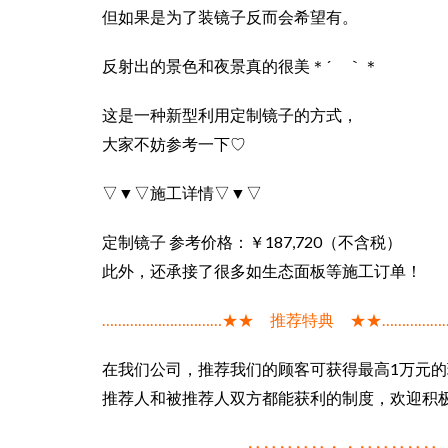
但如果是为了装镜子反而会希望有。
反射出的景色和夜景真的很美＊´ ｀＊
这是一种新型利用定制镜子的方式，
大家不妨参考一下♡
▽▼▽施工详情▽▼▽
定制镜子 参考价格：￥187,720（不含税）
此外，还承接了很多如生态面板等施工订单！
…………………………★★ 推荐特典 ★★……………
在我们公司，推荐我们的顾客可获得最高1万元的
推荐人和被推荐人双方都能获利的制度，欢迎积
………………………………‥‥‥‥‥・・‥‥‥‥‥…