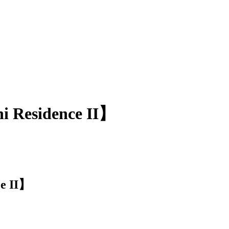
Residence II】
e II】