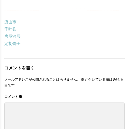
………………………………‥‥‥‥‥・・‥‥‥‥‥……………………………
流山市
千叶县
房屋涂层
定制镜子
コメントを書く
メールアドレスが公開されることはありません。
※
が付いている欄は必須項
目です
コメント
※