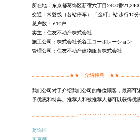
所在地：东京都葛饰区新宿六丁目2400番21,240
交通：常磐线（各站停车） 「金町」站 步行10分
总户数： 610户
卖主：住友不动产株式会社
施工公司：株式会社长谷工コーポレーション
管理公司：住友不动产建物服务株式会社
…………………………★★ 介绍特典 ★★……………
我们公司对于介绍我们公司的每位顾客，最高可
予优惠和特典。推荐人和被推荐人都可以获得优
………………………………‥‥‥‥‥・・‥‥‥‥‥…
葛饰区
东京都