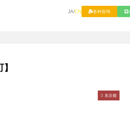
JA
/
CN
各种咨询
町】
东京都