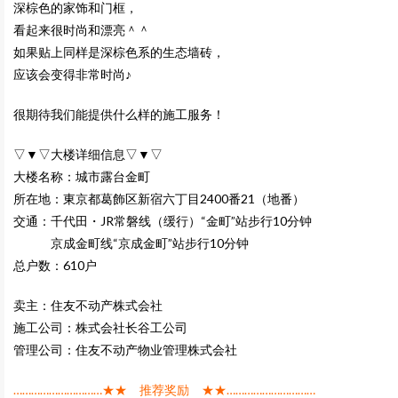
深棕色的家饰和门框，
看起来很时尚和漂亮＾＾
如果贴上同样是深棕色系的生态墙砖，
应该会变得非常时尚♪
很期待我们能提供什么样的施工服务！
▽▼▽大楼详细信息▽▼▽
大楼名称：
城市露台金町
所在地：東京都葛飾区新宿六丁目2400番21（地番）
交通：千代田・JR常磐线（缓行）“金町”站步行10分钟
京成金町线“京成金町”站步行10分钟
总户数：610户
卖主：住友不动产株式会社
施工公司：株式会社长谷工公司
管理公司：住友不动产物业管理株式会社
…………………………★★ 推荐奖励 ★★…………………………