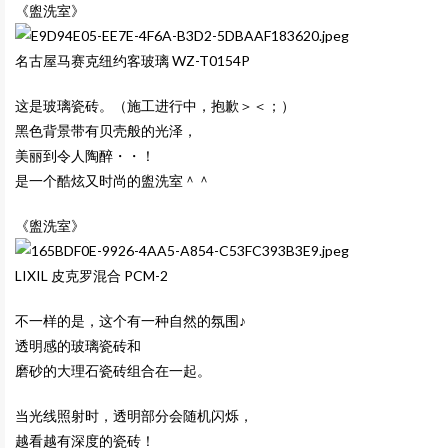
《盥洗室》
名古屋马赛克纽约客玻璃
WZ-T0154P
这是玻璃瓷砖。（施工进行中，抱歉＞＜；）
黑色背景带有贝壳般的光泽，
美丽到令人陶醉・・！
是一个酷炫又时尚的盥洗室＾＾
《盥洗室》
LIXIL 皮克罗混合
PCM-2
不一样的是，这个有一种自然的氛围♪
透明感的玻璃瓷砖和
磨砂的大理石瓷砖组合在一起。
当光线照射时，透明部分会随机闪烁，
越看越有深度的瓷砖！