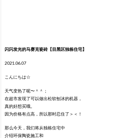
闪闪发光的马赛克瓷砖【目黑区独栋住宅】
2021.06.07
こんにちは☆
天气变热了呢〜＾＾；
在超市发现了可以做出松软刨冰的机器，
真的好想买哦。
因为价格有点高，所以那时忍住了＞＜！
那么今天，我们将从独栋住宅中
介绍环保陶瓷施工和