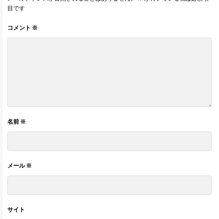
目です
コメント
※
名前
※
メール
※
サイト