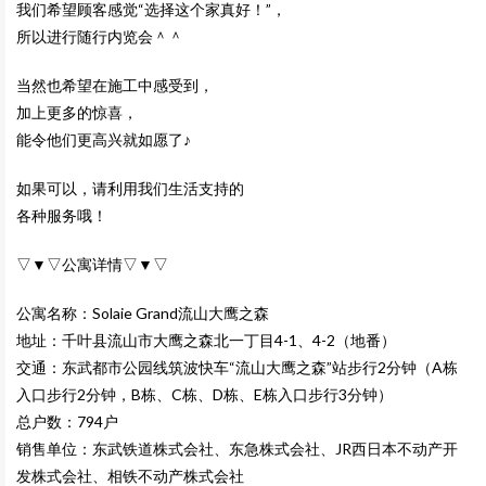
我们希望顾客感觉“选择这个家真好！”，
所以进行随行内览会＾＾
当然也希望在施工中感受到，
加上更多的惊喜，
能令他们更高兴就如愿了♪
如果可以，请利用我们生活支持的
各种服务哦！
▽▼▽公寓详情▽▼▽
公寓名称：Solaie Grand流山大鹰之森
地址：千叶县流山市大鹰之森北一丁目4-1、4-2（地番）
交通：东武都市公园线筑波快车“流山大鹰之森”站步行2分钟（A栋
入口步行2分钟，B栋、C栋、D栋、E栋入口步行3分钟）
总户数：794户
销售单位：东武铁道株式会社、东急株式会社、JR西日本不动产开
发株式会社、相铁不动产株式会社