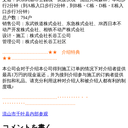
行2分钟（到A栋入口步行2分钟，到B栋・C栋・D栋・E栋入
口步行3分钟）
总户数：794户
销售公司：东武铁道株式会社、东急株式会社、JR西日本不
动产开发株式会社、相铁不动产株式会社
设计・施工：株式会社长谷工公司
管理公司：株式会社长谷工社区
…………………………★★ 介绍特典
★★…………………………
本公司会对于介绍本公司得到施工订单的情况下对介绍者提供
最高1万円的现金返还，并为接到介绍参与施工的订购者提供
折扣和礼品。请充分利用这种对介绍人和被介绍人都有利的制
度哦♪
………………………………‥‥‥‥‥・・
‥‥‥‥‥……………………………
流山市
千叶县
内部参观
コメントを書く