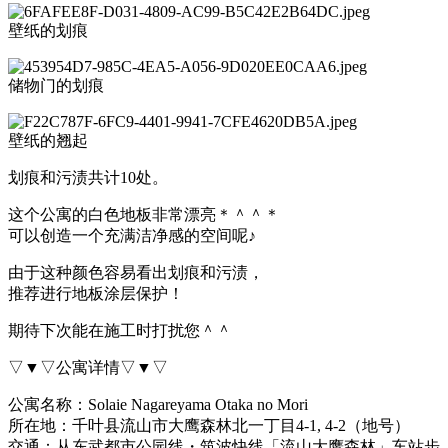
壁纸的划痕
储物门的划痕
壁纸的翘起
划痕和污渍共计10处。
这个公寓的白色地板非常漂亮＊＾＾＊
可以创造一个充满洁净感的空间呢♪
由于这种颜色容易看出划痕和污渍，
推荐进行地板涂层保护！
期待下次能在施工时打扰您＾＾
▽▼▽公寓详情▽▼▽
公寓名称：
Solaie Nagareyama Otaka no Mori
所在地：千叶县流山市大鹰森林北一丁目4-1, 4-2（地号）
交通：从东武都市公园线・筑波快线「流山大鹰森林」车站步