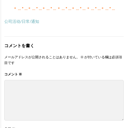
＊ … * …＊ … * …＊ … * … ＊ … * …＊ … * … ＊ … * …＊ … * …
公司活动/日常/通知
コメントを書く
メールアドレスが公開されることはありません。
※
が付いている欄は必須項
目です
コメント
※