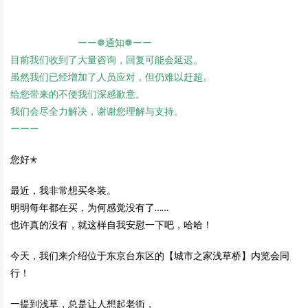
ーー❁通知❁ーー
目前我们收到了大量咨询，回复可能会延迟。
虽然我们已经增加了人员应对，但仍难以赶超。
给您带来的不便我们深感歉意。
我们会尽全力解决，谢谢您理解与支持。
ーーー
您好✭
最近，我非常想买冬装。
明明每年都在买，为何感觉没有了……
也许真的没有，就这样自我安慰一下吧，哈哈！
今天，我们来介绍位于东京台东区的【城市之家浅草桥】内览会同
行！
一提到浅草，总是让人想起老街，