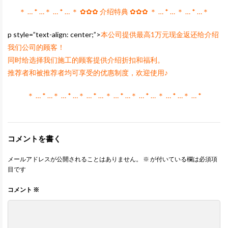
＊ … * …＊ … * … ＊ ✿✿✿ 介绍特典 ✿✿✿ ＊ … * … ＊ … * …＊
p style=”text-align: center;”>
本公司提供最高1万元现金返还给介绍
我们公司的顾客！
同时给选择我们施工的顾客提供介绍折扣和福利。
推荐者和被推荐者均可享受的优惠制度，欢迎使用♪
＊ … * …＊ … * …＊ … * … ＊ … * …＊ … * … ＊ … * …＊ … *
コメントを書く
メールアドレスが公開されることはありません。
※
が付いている欄は必須項
目です
コメント
※