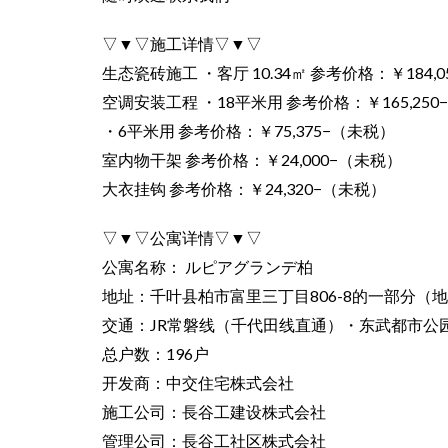
▽▼▽施工详情▽▼▽
生态瓷砖施工 ・客厅 10.34㎡ 参考价格：￥184,
空调安装工程 ・18平米用 参考价格：￥165,250
・6平米用 参考价格：￥75,375−（未税）
室内物干架 参考价格：￥24,000−（未税）
大衣挂钩 参考价格：￥24,320−（未税）
▽▼▽公寓详情▽▼▽
公寓名称： ルピアグランデ柏
地址：千叶县柏市富里三丁目806-8的一部分（
交通：JR常磐线（千代田线直通）・东武都市公
总户数：196户
开发商：中交住宅株式会社
施工公司：長谷工建设株式会社
管理公司：長谷工社区株式会社