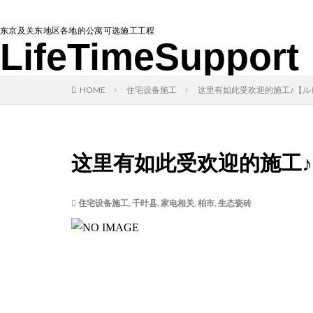
东京及关东地区各地的公寓可选施工工程
LifeTimeSupport
HOME
住宅设备施工
这里有如此受欢迎的施工♪【ル
这里有如此受欢迎的施工
住宅设备施工
,
千叶县
,
家电相关
,
柏市
,
生态瓷砖