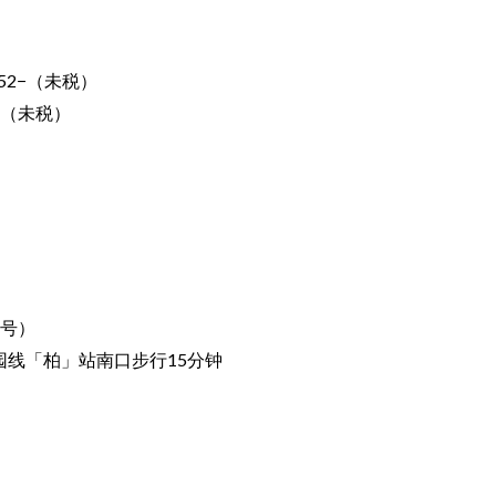
052−（未税）
−（未税）
地号）
园线「柏」站南口步行15分钟