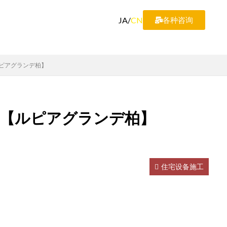
JA
/
CN
各种咨询
ピアグランデ柏】
♪【ルピアグランデ柏】
住宅设备施工