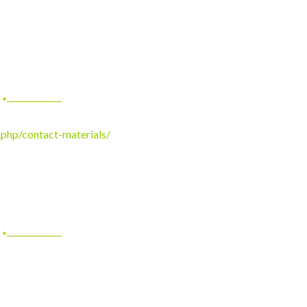
☼*―――――
.php/contact-materials/
☼*―――――