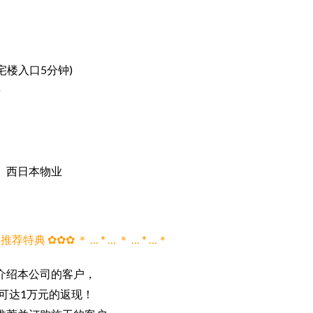
宅楼入口5分钟)
)
、西日本物业
✿ 推荐特典 ✿✿✿ ＊ … * … ＊ … * …＊
介绍本公司的客户，
可达1万元的返现！