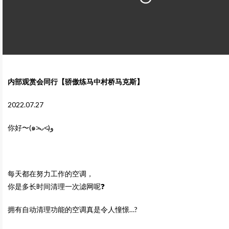
内部观赏会同行【骄傲练马中村桥马克斯】
2022.07.27
你好〜
(
๑
˃̵ᴗ˂̵
)
و
每天都在努力工作的空调，
你是多长时间清理一次滤网呢❓
拥有自动清理功能的空调真是令人憧憬…?