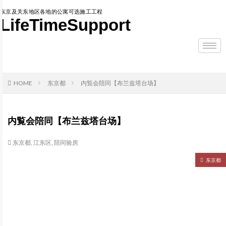
东京及关东地区各地的公寓可选施工工程
LifeTimeSupport
HOME
东京都
内覧会陪同【布兰兹塔台场】
内覧会陪同【布兰兹塔台场】
东京都
,
江东区
,
陪同验房
东京都