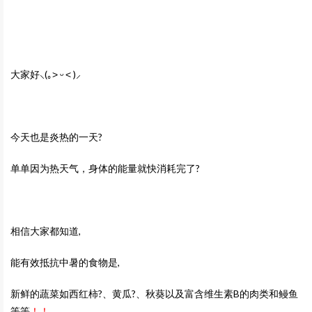
大家好
⸜
(
｡
˃
ᵕ
˂
)
⸝
今天也是炎热的一天?
单单因为热天气，身体的能量就快消耗完了?
相信大家都知道,
能有效抵抗中暑的食物是,
新鲜的蔬菜如西红柿?、黄瓜?、秋葵以及富含维生素B的肉类和鳗鱼
等等
！！