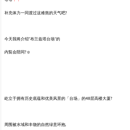
补充体力一同渡过这难熬的天气吧?
今天我将介绍”布兰兹塔台场”的
内覧会陪同?☺
屹立于拥有历史底蕴和优美风景的「台场」的48层高楼大厦?
周围被水域和丰饶的自然绿意环抱,