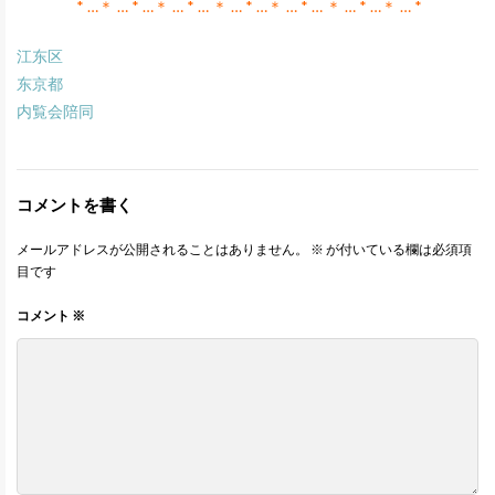
* …＊ … * …＊ … * … ＊ … * …＊ … * … ＊ … * …＊ … *
江东区
东京都
内覧会陪同
コメントを書く
メールアドレスが公開されることはありません。
※
が付いている欄は必須項
目です
コメント
※