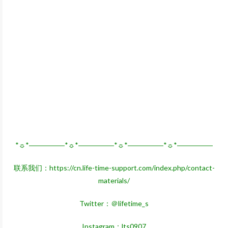
*☼*―――――*☼*―――――*☼*―――――*☼*―――――
联系我们：
https://cn.life-time-support.com/index.php/contact-
materials/
Twitter：＠lifetime_s
Instagram：lts0907