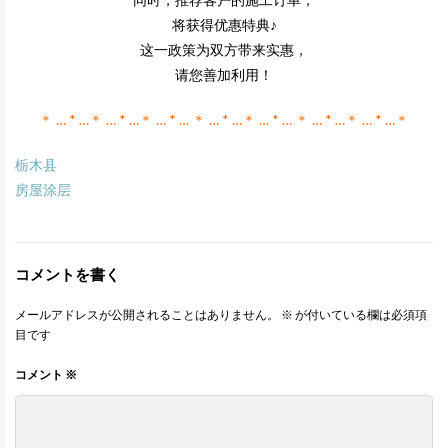
将获得优惠特典♪
这一政策为双方带来实惠，
请您善加利用！
＊ … * …＊ … * …＊ … * … ＊ … * …＊ … * … ＊ … * …＊ … * …＊
栃木县
房屋涂层
コメントを書く
メールアドレスが公開されることはありません。
※
が付いている欄は必須項
目です
コメント
※