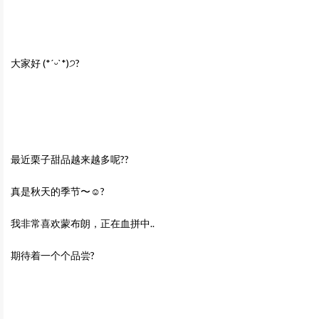
大家好 (*ˊᵕˋ*)੭?
最近栗子甜品越来越多呢??
真是秋天的季节〜☺️?
我非常喜欢蒙布朗，正在血拼中..
期待着一个个品尝?