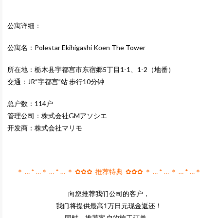
公寓详细：
公寓名：Polestar Ekihigashi Kōen The Tower
所在地：栃木县宇都宫市东宿郷5丁目1-1、1-2（地番）
交通：JR“宇都宫”站 步行10分钟
总户数：114户
管理公司：株式会社GMアソシエ
开发商：株式会社マリモ
＊ … * …＊ … * … ＊ ✿✿✿ 推荐特典 ✿✿✿ ＊ … * … ＊ … * …＊
向您推荐我们公司的客户，
我们将提供最高1万日元现金返还！
同时，推荐客户的施工订单，