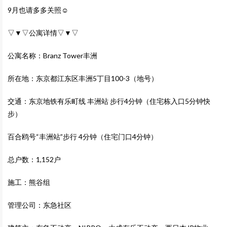
9月也请多多关照☺
▽▼▽公寓详情▽▼▽
公寓名称：Branz Tower丰洲
所在地：东京都江东区丰洲5丁目100-3（地号）
交通：东京地铁有乐町线 丰洲站 步行4分钟（住宅栋入口5分钟快
步）
百合鸥号“丰洲站”步行 4分钟（住宅门口4分钟）
总户数：1,152户
施工：熊谷组
管理公司：东急社区